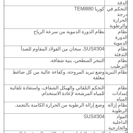
الدقة
التحكم في
كوريا TEMI880
درجة
الحرارة
والرطوبة
نظام
نظام الدورة الدموية من سرعة الرياح
الدورة
الدموية
نظام
SUS#304، سخان من الفولاذ المقاوم للصدأ
التدفئة
نظام
التبخر السطحي، بنية شفافة.
الترطيب
نظام التبريد
وضع تبريد المروحة، وكفاءة عالية من كل ضاغط
مغلقة
نظام
التحكم التلقائي والهيكل الشفاف، واستعادة تلقائية
إمدادات
للمياه المرشحة لإعادة الاستخدام.
المياه
نظام إزالة
وضع إزالة الرطوبة من الحرارة الكامنة بالتجمد.
الرطوبة
المواد
SUS#304
الداخلية
والخارجية