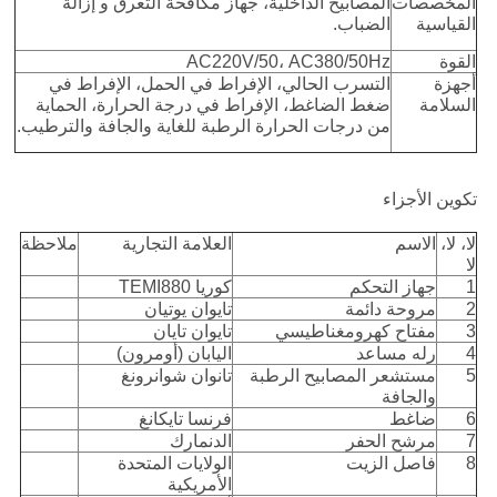
المخصصات
المصابيح الداخلية، جهاز مكافحة التعرق و إزالة
القياسية
الضباب.
القوة
AC220V/50، AC380/50Hz
أجهزة
التسرب الحالي، الإفراط في الحمل، الإفراط في
السلامة
ضغط الضاغط، الإفراط في درجة الحرارة، الحماية
من درجات الحرارة الرطبة للغاية والجافة والترطيب.
تكوين الأجزاء
لا، لا،
الاسم
العلامة التجارية
ملاحظة
لا
1
جهاز التحكم
كوريا TEMI880
2
مروحة دائمة
تايوان يوتيان
3
مفتاح كهرومغناطيسي
تايوان تايان
4
رله مساعد
اليابان (أومرون)
5
مستشعر المصابيح الرطبة
تانوان شوانرونغ
والجافة
6
ضاغط
فرنسا تايكانغ
7
مرشح الحفر
الدنمارك
8
فاصل الزيت
الولايات المتحدة
الأمريكية