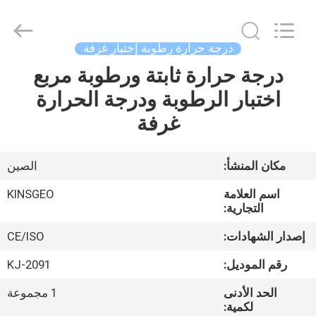
GUANGDONG
KEJIAN
INSTRUMENT
CO.,LTD.
All
درجة حرارة رطوبة إختبار غرفة
Rights
Reserved.
درجة حرارة ثابتة ورطوبة مربع
الصفحة
اختبار الرطوبة ودرجة الحرارة
الرئيسية
غرفة
منتجات
مكان المنشأ:
الصين
معلومات
اسم العلامة
KINSGEO
عنا
التجارية:
إصدار الشهادات:
CE/ISO
جولة
رقم الموديل:
KJ-2091
في
الحد الأدنى
1 مجموعة
المعمل
لكمية: