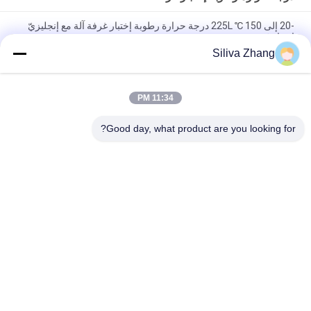
-20 إلى 150 ℃ 225L درجة حرارة رطوبة إختبار غرفة آلة مع إنجليزيّ
اختياريّ
Siliva Zhang
225L ثلاثة صندوق حراري صدمة درجة حرارة رطوبة إختبار غرفة
SUS304 مادة
11:34 PM
60L 85 درجة مئوية 85٪ الرطوبة درجة حرارة ثابتة ورطوبة غرفة
الاختبار
Good day, what product are you looking for?
فئات شعبية
جميع
قشر التصاق معدات 
العالمي آلات اختبار
الاختبار
درجة حرارة رطوبة 
آلة طلاء مختبر
إختبار غرفة
بيئيّ إختبار غرفة
مجموعة يختبر تجهيز