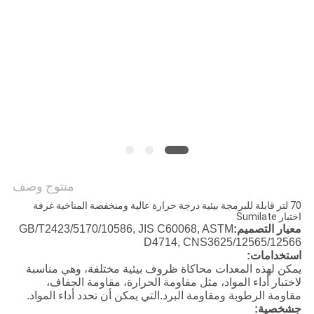
POLICY
منتوج وصف
70 لتر قابلة للبرمجة بيئية درجة حرارة عالية ومنخفضة المناخية غرفة
اختبار Sumilate
معيار التصميم:
GB/T2423/5170/10586, JIS C60068, ASTM
D4714, CNS3625/12565/12566
استخدامات:
يمكن لهذه المعدات محاكاة ظروف بيئية مختلفة، وهي مناسبة
لاختبار أداء المواد، مثل مقاومة الحرارة، مقاومة الجفاف،
مقاومة الرطوبة ومقاومة البرد.التي يمكن أن تحدد أداء المواد.
ج
شخصية: