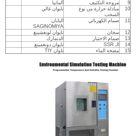
9
مروحة التكثيف
ألمانيا
10
مبادلة حرارة من نوع
تايوان غالي
السحب
11
صمام الكهربائي
اليابان
SAGINOMIYA
12
سخان
تايوان لونغشينغ
13
صمام الاختبار
الدنمارك
14
الـ SSR
تايوان دونغمينغ
15
مضخة الماء
تاوان TIY