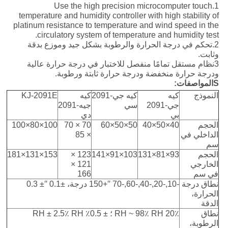
1.Use the high precision microcomputer touch
temperature and humidity controller with high stability of
platinum resistance to temperature and wind speed in the
circulatory system of temperature and humidity test.
2.تحكم في درجة الحرارة والرطوبة بشكل جيد وموزع بدقة
وثابت.
3نظام مستقل تمامًا منفصل للاختبار في درجة حرارة عالية
ودرجة حرارة منخفضة ودرجة حرارة ثابتة ورطوبة.
S
المواصفات:
النموذج
كيه
كيه جي-2091
كيه
KJ-2091E
جي-2091
سي
جيه-2091
بي
دي
الحجم
40×50×40
50×50×60
70 × 70
100×80×100
الداخلي في
× 85
سم
الحجم
93×81×131
103×91×141
123 ×
153×131×181
الخارجي
121 ×
في سم
166
نطاق درجة
-10,-20,-40,-60,-70 ′′+150 درجة، ±0.1 ′′± 0.3
الحرارة،
الدقة
نطاق
20٪ RH ~ 98٪ RH ؛ ± 0.5٪ RH ± 2.5٪ RH
الرطوبة،