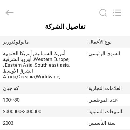
GUANGDONG
KEJIAN
INSTRUMENT
CO.,LTD.
All
Rights
تفاصيل الشركة
Reserved.
الصفحة
الرئيسية
نوع الأعمال:
مانوفوكتورير
السوق الرئيسي:
أمريكا الشمالية , أمريكا الجنوبية
منتجات
,Western Europe, أوروبا الشرقية
,Eastern Asia, South east asia ,
الشرق الأوسط
معلومات
,Africa,Oceania,Worldwide
عنا
العلامات التجارية:
كه جيان
عدد الموظفين:
80~100
جولة
المبيعات السنوية:
2000000-3000000
في
سنة التأسيس:
2003
المعمل