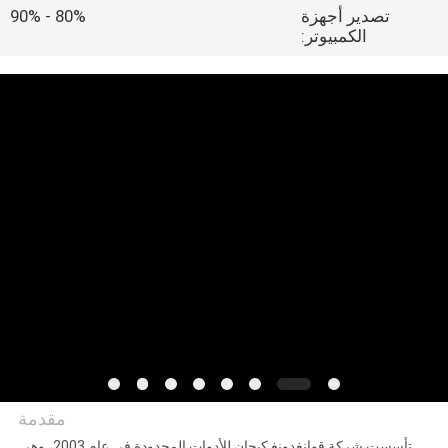
تصدير أجهزة
80% - 90%
الكمبيوتر:
مراقبة
الجودة
اتصل
بنا
اطلب
اقتباس
خريطة
الموقع
مقدمة
PRIVACY
تأسست شركة قوانغدونغ كيجان للأدوات المحدودة في عام 2003، وهي