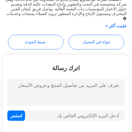
شركة متخصصة في البحث والتطوير وإنتاج المعدات عالية الدقة وتقديم
POLICY
GUANGDONG KEJIAN
حلول الاختبار للمؤسسات ذات التقنية العالية. يواصل فريق كيجان الفني
المحترف ومستوى الإنتاج والإدارة المتطور تزويد العملاء بمنتجات وخدمات
INSTRUMENT CO.,LTD
�
علمت أكثر >
جولة في المعمل
ضبط الجودة
اترك رسالة