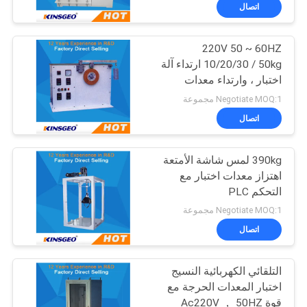
اتصال
مراقبة
220V 50 ~ 60HZ
الجودة
10/20/30 / 50kg ارتداء آلة
اختبار ، وارتداء معدات
اتصل
الاختبار
Negotiate MOQ:1 مجموعة
بنا
اتصال
390kg لمس شاشة الأمتعة
اطلب
اهتزاز معدات اختبار مع
اقتباس
التحكم PLC
Negotiate MOQ:1 مجموعة
خريطة
اتصال
الموقع
التلقائي الكهربائية النسيج
اختبار المعدات الحرجة مع
PRIVACY
قوة Ac220V ， 50HZ