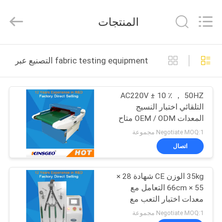
GUANGDONG
KEJIAN
INSTRUMENT
المنتجات
CO.,LTD.
All
Rights
Reserved.
الصفحة
fabric testing equipment التصنيع عبر الإنترنت
الرئيسية
AC220V ± 10 ٪ ， 50HZ
منتجات
التلقائي اختبار النسيج
المعدات OEM / ODM متاح
معلومات
120KG
Negotiate MOQ:1 مجموعة
عنا
اتصال
35kg الوزن CE شهادة 28 ×
جولة
55 × 66cm التعامل مع
في
معدات اختبار التعب مع
ضمان سنة واحدة
المعمل
Negotiate MOQ:1 مجموعة