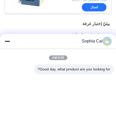
اتصال
بيئيّ إختبار غرفة
فرن هواء ساخن عالي الدقة
Sophia Cai
فرن دقة مختبر 200 درجة مع نظام تسخين PID + SSR ، SUS 304 من
الفولاذ المقاوم للصدأ ، ودقة ± 0.3 °C
8:55 AM
غرفة اختبار بيئية صناعية بدرجة حرارة 200-500 درجة مئوية مع تحكم
دقيق بالحاسوب الصغير PID وحجم مخصص
Good day, what product are you looking for?
فئات شعبية
جميع
قشر التصاق معدات 
العالمي آلات اختبار
الاختبار
درجة حرارة رطوبة 
آلة طلاء مختبر
إختبار غرفة