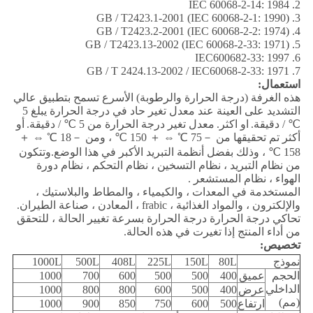
2. IEC 60068-2-14: 1984
3. GB / T2423.1-2001 (IEC 60068-2-1: 1990)
4. GB / T2423.2-2001 (IEC 60068-2-2: 1974)
5. GB / T2423.13-2002 (IEC 60068-2-33: 1971)
6. IEC600682-33: 1997
7. GB / T 2424.13-2002 / IEC60068-2-33: 1971
استعمال:
هذه الغرفة (درجة الحرارة والرطوبة) الأسرع تسمح بتطبيق عالي
التشديد على العينة عند معدل تغير حاد في درجة الحرارة يبلغ 5
℃ / دقيقة.
او اكثر.
معدل تغير درجة الحرارة من 5 ℃ / دقيقة.
أو
أكثر تم تحقيقها من －75 ℃ ⇔ ＋ 150 ℃ ، ومن －18 ℃ ⇔ ＋
158 ℃ ، وذلك بفضل أنظمة التبريد الأكبر في هذا الوضع.وتتكون
من نظام التبريد ، نظام التسخين ، نظام التحكم ، نظام دورة
الهواء ، نظام المستشعر .
المستخدمة في المعدات ، والكيمياء ، والمطاط والبلاستيك ،
والإلكترون ، والمواد الغذائية ، frabic ، المعادن ، صناعة الطيران.
تحاكي درجة الحرارة درجة الحرارة بسرعة تغيير الحالة ، للتحقق
من أداء المنتج إذا تغيرت في هذه الحالة.
تخصيص:
نموذج
80L
150L
225L
408L
500L
1000L
الحجم
عميق
400
500
500
600
700
1000
الداخلي
عرض
400
500
600
800
800
1000
(مم)
ارتفاع
500
600
750
850
900
1000