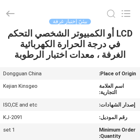
GUANGDONG
KEJIAN
INSTRUMENT
CO.,LTD.
All
بيئيّ إختبار غرفة
Rights
Reserved.
LCD أو الكمبيوتر الشخصي التحكم
الصفحة
في درجة الحرارة الكهربائية
الرئيسية
الغرفة ، معدات اختبار الرطوبة
منتجات
Dongguan China
Place of Origin:
معلومات
اسم العلامة
Kejian Kinsgeo
عنا
التجارية:
إصدار الشهادات:
ISO,CE and etc
جولة
رقم الموديل:
KJ-2091
في
1 set
Minimum Order
المعمل
Quantity: