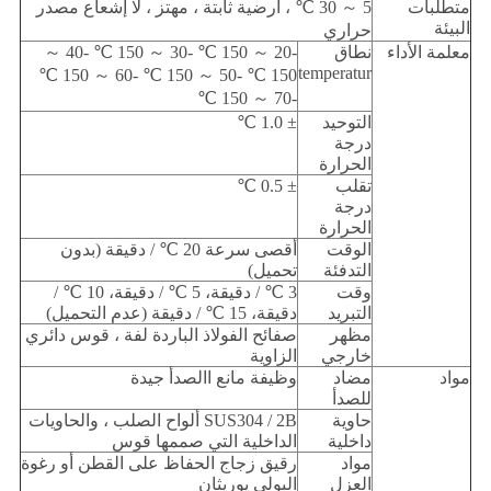
متطلبات
5 ～ 30 ℃ ، أرضية ثابتة ، مهتز ، لا إشعاع مصدر
البيئة
حراري
معلمة الأداء
نطاق
-20 ～ 150 ℃ -30 ～ 150 ℃ -40 ～
temperatur
150 ℃ -50 ～ 150 ℃ -60 ～ 150 ℃
-70 ～ 150 ℃
التوحيد
± 1.0 ℃
درجة
الحرارة
تقلب
± 0.5 ℃
درجة
الحرارة
الوقت
أقصى سرعة 20 ℃ / دقيقة (بدون
التدفئة
تحميل)
وقت
3 ℃ / دقيقة، 5 ℃ / دقيقة، 10 ℃ /
التبريد
دقيقة، 15 ℃ / دقيقة (عدم التحميل)
مظهر
صفائح الفولاذ الباردة لفة ، قوس دائري
خارجي
الزاوية
مواد
مضاد
وظيفة مانع االصدأ جيدة
للصدأ
حاوية
SUS304 / 2B ألواح الصلب ، والحاويات
داخلية
الداخلية التي صممها قوس
مواد
رقيق زجاج الحفاظ على القطن أو رغوة
العزل
البولي يوريثان