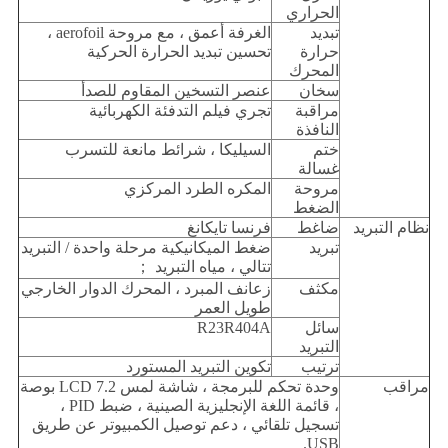
الحراري
تبديد
الغرفة أعمق ، مع مروحة aerofoil ،
حرارة
تحسين تبديد الحرارة الحركية
المحرك
سخان
عنصر التسخين المقاوم للصدأ
مراقبة
تجري فيلم التدفئة الكهربائية
النافذة
ختم
السيليكا ، شرائط مانعة للتسرب
غسالة
مروحة
المكره الطرد المركزي
الضغط
نظام التبريد
ضاغط
فرنسا تايكانغ
تبريد
ضغط الميكانيكية مرحلة واحدة / التبريد
تتالي ، مياه التبريد ；
مكثف
زعانف المبرد ، المحرك الدوار الخارجي
طويل العمر
سائل
R23R404A
التبريد
ترتيب
تكوين التبريد المستورد
مراقب
وحدة تحكم للبرمجة ، شاشة لمس LCD 7.2 بوصة
، قائمة اللغة الإنجليزية الصينية ، ضبط PID ،
تسجيل تلقائي ، دعم توصيل الكمبيوتر عن طريق
USB.