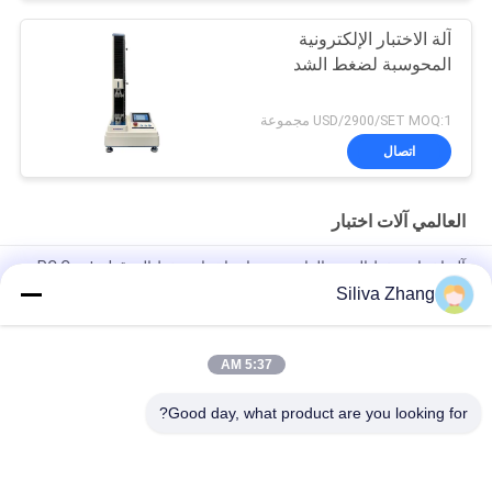
آلة الاختبار الإلكترونية
المحوسبة لضغط الشد
USD/2900/SET MOQ:1 مجموعة
اتصال
العالمي آلات اختبار
آلة اختبار ضغط العمود الواحد ، معدات اختبار ضغط الورق PC Control
Siliva Zhang
آلات اختبار عالمية مزدوجة عمود التيار المتردد للبلاستيك / المطاط /
النسيج مع ضمان سنة 1
5:37 AM
1 ~ 500mm / min سرعة ارتفاع منخفض درجة حرارة عالميّ يختبر آلة
/ كرتون ضغط مخبار
Good day, what product are you looking for?
فئات شعبية
جميع