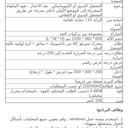
للمنصة
رجوع
التشغيل اليدوي أو الأوتوماتيكي ، بعد الاختبار ، تعود المكواة
المتحركة إلى الموضع الأولي بأعلى سرعة عن طريق
التشغيل اليدوي أو التلقائي
حماية من
الزائد 10٪ حماية تلقائية
زيادة
الحمولة
المباراة
مجموعة من تركيبات الشد
حجم الآلة
650 * 360 * 2100 مم (L * W * H)
نظام
محرك سيرفو AC من باناسونيك + سائق + كرة لولبية عالية
التشغيل
الدقة
نطاق درجة
من درجة الحرارة العادية إلى 200 درجة
حرارة
عرض درجة
عرض رقمي
الحرارة
داخل
200 * 300 * 500 مم (عرض * طول * ارتفاع)
الفضاء
نظام التبريد
ضغط من فرنسا
مزود الطاقة
220V50HZ أو حسب المتطلبات
قوة
0.4KW (حسب الطلب المختلف للقوة ، باستخدام محرك
مختلف)
وزن
150 كجم
وظائف البرنامج:
1. استخدم منصة عمل windows ، وقم بتعيين جميع المعلمات بأشكال
الحوار وتشغيلها بسهولة ؛