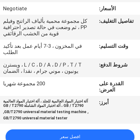
الأسعار:
Negotiate
مراقبة
تفاصيل التغليف:
كل مجموعة محمية بألياف الراتنج وفيلم
الجودة
PP ، ثم وضعت في حالة تصدير احترافية
قوية من الخشب الرقائقي
اتصل
وقت التسليم:
في المخزون ، 3-7 أيام عمل بعد تأكيد
الطلب
بنا
شروط الدفع:
L / C ، D / A ، D / P ، T / T ، ويسترن
يونيون ، موني جرام ، نقدا ، الضمان
اطلب
القدرة على
200 مجموعة شهريا
اقتباس
العرض:
أبرز:
آلة اختبار المواد العالمية للجلد ، آلة اختبار المواد العالمية
خريطة
GB / T2790 ، آلة اختبار المواد الشاملة GB / T2790
,
,
GB/T2790 universal material testing machine
الموقع
GB/T2790 universal material tester
PRIVACY
افضل سعر