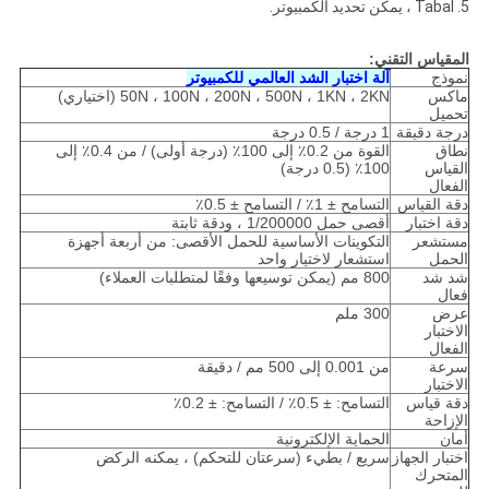
5. Tabal ، يمكن تحديد الكمبيوتر.
المقياس التقني:
نموذج
آلة اختبار الشد العالمي للكمبيوتر
ماكس
50N ، 100N ، 200N ، 500N ، 1KN ، 2KN (اختياري)
تحميل
درجة دقيقة
1 درجة / 0.5 درجة
نطاق
القوة من 0.2٪ إلى 100٪ (درجة أولى) / من 0.4٪ إلى
القياس
100٪ (0.5 درجة)
الفعال
دقة القياس
التسامح ± 1٪ / التسامح ± 0.5٪
دقة اختبار
أقصى حمل 1/200000 ، ودقة ثابتة
مستشعر
التكوينات الأساسية للحمل الأقصى: من أربعة أجهزة
الحمل
استشعار لاختيار واحد
شد شد
800 مم (يمكن توسيعها وفقًا لمتطلبات العملاء)
فعال
عرض
300 ملم
الاختبار
الفعال
سرعة
من 0.001 إلى 500 مم / دقيقة
الاختبار
دقة قياس
التسامح: ± 0.5٪ / التسامح: ± 0.2٪
الإزاحة
أمان
الحماية الإلكترونية
اختبار الجهاز
سريع / بطيء (سرعتان للتحكم) ، يمكنه الركض
المتحرك