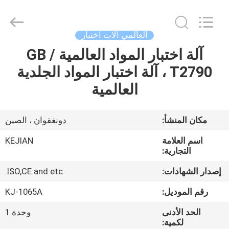
GUANGDONG
KEJIAN
INSTRUMENT
CO.,LTD.
All
العالمي آلات اختبار
Rights
Reserved.
آلة اختبار المواد العالمية GB /
الصفحة
T2790 ، آلة اختبار المواد الجلدية
الرئيسية
العالمية
منتجات
مكان المنشأ:
دونغقوان ، الصين
معلومات
اسم العلامة
KEJIAN
عنا
التجارية:
إصدار الشهادات:
ISO,CE and etc.
جولة
رقم الموديل:
KJ-1065A
في
الحد الأدنى
وحدة 1
المعمل
لكمية: