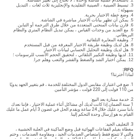
2. باستخدام عملية شاشة واحدة ، لا تحتاج إلى تغيير الشاشة.
3. تبسيط الصينية ، الصينية التقليدية والإنجليزية ثلاث لغات ، التبديل
بسهولة ؛
4. وضع خطة الاختبار بحرية.
5. يمكن أن تظهر بيانات الاختبار مباشرة في الشاشة.
6. قارن بيانات المنحنى المتعددة من خلال طرق الترجمة أو التباين.
6. مع العديد من وحدات القياس ، يمكن تبديل النظام المتري والنظام
البريطاني.
7. وظيفة المعايرة التلقائية.
8. هل لديك وظيفة طريقة الاختبار المعرفة من قبل المستخدم
9. هل لديك وظيفة التحليل الحسابي لبيانات الاختبار
11. لديها وظيفة التكبير التلقائي ، لتحقيق الحجم الأنسب للرسومات ؛
12. يمكن اختبار الشد والضغط والقشر والتعب وهلم جرا.
RFQ:
لماذا أخترتنا؟
1. ضع في اعتبارك مقابس الدول المختلفة للخدمة ، قم بتغيير الجهد يدويًا
من 110 فولت إلى 220 فولت ، مؤشر التأمين.
2. خدمة ممتازة بعد البيع:
1 سنة الضمان.إذا كانت لديك أي مشاكل أثناء عملية الاختبار ، فإننا نعدك
بأننا سنرد عليك خلال 24 ساعة ويقدم الحل في غضون 3 أيام عمل.ما عليك
القيام به هو إرسال وحدة التحكم إلينا.
3. التغليف الجيد:
مغطاة بفيلم الفقاعات الهوائية قبل وضع الماكينة في العلبة الخشبية ،
والتي لا تتمتع فقط بامتصاص الصدمات الجيد ، ومقاومة الصدمات ، وختم