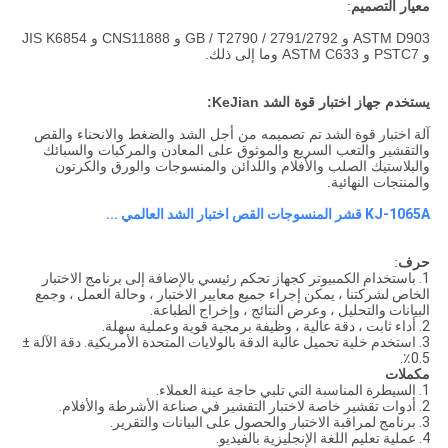
معيار التصميم
:
ASTM D903 و GB / T2790 / 2791/2792 و CNS11888 و JIS K6854
و PSTC7 و ASTM C633 وما إلى ذلك.
يستخدم جهاز اختبار قوة الشد KeJian:
آلة اختبار قوة الشد
تم تصميمه من أجل الشد والضغط والانحناء والقص
والتقشير والتعب السريع والموثوق على المعادن والمركبات والسبائك
والبلاستيك الصلب والأفلام واللدائن والمنسوجات والورق والكرتون
والمنتجات النهائية.
KJ-1065A قشر المنسوجات القص اختبار الشد العالمي ...
حرف
:
1. باستخدام الكمبيوتر كجهاز تحكم رئيسي بالإضافة إلى برنامج الاختبار
الخاص لشركتنا ، يمكن إجراء جميع معايير الاختبار ، وحالة العمل ، وجمع
البيانات والتحليل ، وعرض النتائج ، وإخراج الطباعة.
2. أداء ثابت ، دقة عالية ، وظيفة برمجية قوية وعملية سهلة.
3. استخدم خلية تحميل عالية الدقة بالولايات المتحدة الأمريكية. دقة الآلة ±
0.5٪.
مكملات
1. السيطرة المناسبة التي تلبي حاجة عينة العملاء.
2. أدوات تقشير خاصة لاختبار التقشير في صناعة الأشرطة والأفلام.
3. برنامج لمراقبة الاختبار والحصول على البيانات والتقرير.
4. عملية تعليم اللغة الإنجليزية بالفيديو.