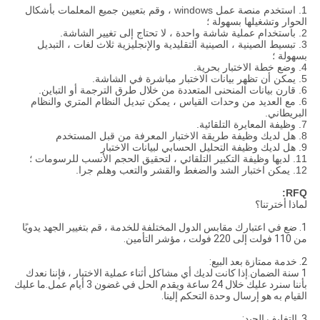
1. استخدم منصة عمل windows ، وقم بتعيين جميع المعلمات بأشكال
الحوار وتشغيلها بسهولة ؛
2. باستخدام عملية شاشة واحدة ، لا تحتاج إلى تغيير الشاشة.
3. تبسيط الصينية ، الصينية التقليدية والإنجليزية ثلاث لغات ، التبديل
بسهولة ؛
4. وضع خطة الاختبار بحرية.
5. يمكن أن تظهر بيانات الاختبار مباشرة في الشاشة.
6. قارن بيانات المنحنى المتعددة من خلال طرق الترجمة أو التباين.
6. مع العديد من وحدات القياس ، يمكن تبديل النظام المتري والنظام
البريطاني.
7. وظيفة المعايرة التلقائية.
8. هل لديك وظيفة طريقة الاختبار المعرفة من قبل المستخدم
9. هل لديك وظيفة التحليل الحسابي لبيانات الاختبار
11. لديها وظيفة التكبير التلقائي ، لتحقيق الحجم الأنسب للرسومات ؛
12. يمكن اختبار الشد والضغط والقشر والتعب وهلم جرا.
RFQ:
لماذا أخترتنا؟
1. ضع في اعتبارك مقابس الدول المختلفة للخدمة ، قم بتغيير الجهد يدويًا
من 110 فولت إلى 220 فولت ، مؤشر التأمين.
2. خدمة ممتازة بعد البيع:
1 سنة الضمان.إذا كانت لديك أي مشاكل أثناء عملية الاختبار ، فإننا نعدك
بأننا سنرد عليك خلال 24 ساعة ويقدم الحل في غضون 3 أيام عمل.ما عليك
القيام به هو إرسال وحدة التحكم إلينا.
3. التغليف الجيد: