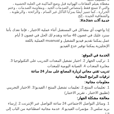
مغطاة بفيلم الفقاعات الهوائية قبل وضع الماكينة في العلبة الخشبية ،
والتي لا تتمتع فقط بامتصاص الصدمات الجيد ، ومقاومة الصدمات ، وختم
الحرارة ، كما تتميز أيضًا بمزايا التآكل غير السام ، والرائحة ، والرطوبة ،
والشفافية الجيدة ، إلخ.
خدمة آلات KeJian:
إذا واجهت أي مشاكل في المستقبل أثناء عملية الاختبار ، فإننا نعدك بأننا
سنرد عليك في غضون 48 ساعة ونقدم لك الحل في غضون 3 أيام
عمل.يمكننا تقديم فيديو التشغيل و muanual العملية باللغة
الإنجليزية.يمكننا توفير خدع الفيديو.
الخدمة في الموقع:
1. تركيب الجهاز 2. اختبار تشغيل المعدات التدريب على التكنولوجيا 3.
معايرة المعدات 4. الصيانة اليومية للمعدات
تدريب تقني مجاني لزيارة المصانع على مدار 24 ساعة
ترقيات البرامج المجانية
معلومات مجانية:
1. تعليمات المنتج.2. تعليمات تشغيل المنتج / الفيديو؛3. الاختبار التجريبي
(تطبيق الاختبار ، تقرير الاختبار)
معالجة مشكلة الجهاز:
1. وسائل التواصل الاجتماعي 24 ساعة التواصل عبر الإنترنت.2. إرساء
بريد سلس.3. مؤتمرات الفيديو.4. خدمة مجانية اصطناعية من الباب إلى