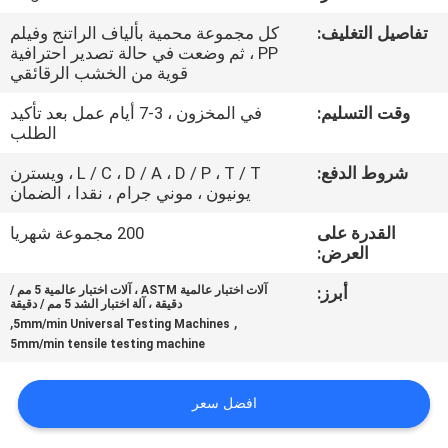
تفاصيل التغليف:
كل مجموعة محمية بألياف الراتنج وفيلم
مراقبة
PP ، ثم وضعت في حالة تصدير احترافية
قوية من الخشب الرقائقي
الجودة
وقت التسليم:
في المخزون ، 3-7 أيام عمل بعد تأكيد
الطلب
اتصل
شروط الدفع:
L / C ، D / A ، D / P ، T / T ، ويسترن
بنا
يونيون ، موني جرام ، نقدا ، الضمان
القدرة على
200 مجموعة شهريا
اطلب
العرض:
اقتباس
أبرز:
آلات اختبار عالمية ASTM ، آلات اختبار عالمية 5 مم /
دقيقة ، آلة اختبار الشد 5 مم / دقيقة
,
,
5mm/min Universal Testing Machines
خريطة
5mm/min tensile testing machine
الموقع
افضل سعر
PRIVACY