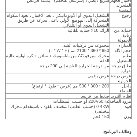
اختبار الجهاز
سريع / بطيء (سرعتان للتحكم) ، يمكنه الركض
المتحرك
للمنصة
رجوع
التشغيل اليدوي أو الأوتوماتيكي ، بعد الاختبار ، تعود المكواة
المتحركة إلى الموضع الأولي بأعلى سرعة عن طريق
التشغيل اليدوي أو التلقائي
حماية من
الزائد 10٪ حماية تلقائية
زيادة
الحمولة
المباراة
مجموعة من تركيبات الشد
حجم الآلة
650 * 360 * 2100 مم (L * W * H)
نظام
محرك سيرفو AC من باناسونيك + سائق + كرة لولبية عالية
التشغيل
الدقة
نطاق درجة
من درجة الحرارة العادية إلى 200 درجة
حرارة
عرض درجة
عرض رقمي
الحرارة
داخل
200 * 300 * 500 مم (عرض * طول * ارتفاع)
الفضاء
نظام التبريد
ضغط من فرنسا
مزود الطاقة
220V50HZ أو حسب المتطلبات
قوة
0.4KW (حسب الطلب المختلف للقوة ، باستخدام محرك
مختلف)
وزن
150 كجم
وظائف البرنامج: