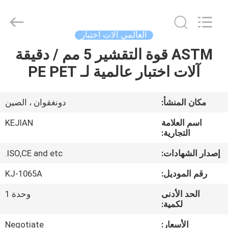
GUANGDONG
KEJIAN
INSTRUMENT
CO.,LTD.
All
العالمي آلات اختبار
Rights
Reserved.
ASTM قوة التقشير 5 مم / دقيقة
الصفحة
آلات اختبار عالمية لـ PE PET
الرئيسية
منتجات
مكان المنشأ:
دونغقوان ، الصين
اسم العلامة
KEJIAN
معلومات
التجارية:
عنا
إصدار الشهادات:
ISO,CE and etc.
رقم الموديل:
KJ-1065A
جولة
الحد الأدنى
وحدة 1
في
لكمية:
المعمل
الأسعار:
Negotiate