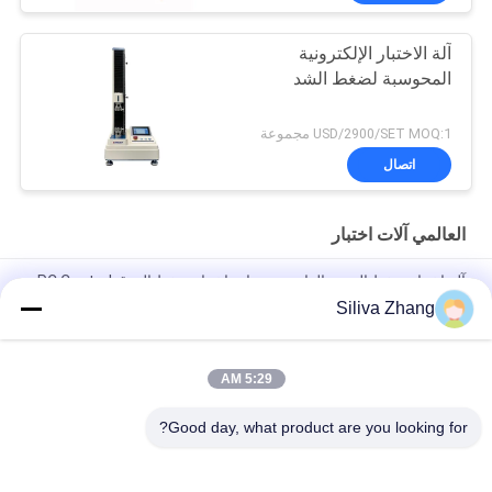
آلة الاختبار الإلكترونية
المحوسبة لضغط الشد
USD/2900/SET MOQ:1 مجموعة
اتصال
العالمي آلات اختبار
آلة اختبار ضغط العمود الواحد ، معدات اختبار ضغط الورق PC Control
Siliva Zhang
آلات اختبار عالمية مزدوجة عمود التيار المتردد للبلاستيك / المطاط /
النسيج مع ضمان سنة 1
5:29 AM
1 ~ 500mm / min سرعة ارتفاع منخفض درجة حرارة عالميّ يختبر آلة
/ كرتون ضغط مخبار
Good day, what product are you looking for?
فئات شعبية
جميع