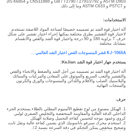
ASTM D903 و GB / T2790 / 2791/2792 و CNS11888 و JIS K6854
و PSTC7 و ASTM C633 وما إلى ذلك.
الاستخدامات:
آلة اختبار قوة الشد
تم تصميمه خصيصًا لصناعة المواد اللاصقة.تستخدم
لاختبار قوة التقشير بطرق مختلفة.يمكنها إجراء اختبار تقشير على شكل
حرف T بزاوية 180 و 90 درجة واختبار قوة الشد والقص والانقسام
بمشابك مختلفة.
KJ-1065A قشر المنسوجات القص اختبار الشد العالمي ...
يستخدم جهاز اختبار قوة الشد KeJian:
آلة اختبار قوة الشد
تم تصميمه من أجل الشد والضغط والانحناء والقص
والتقشير والتعب السريع والموثوق على المعادن والمركبات والسبائك
والبلاستيك الصلب والأفلام واللدائن والمنسوجات والورق والكرتون
والمنتجات النهائية.
حرف
:
1. الهيكل مصنوع من لوح تقطيع الألمنيوم المطلي بالطلاء.يستخدم الجزء
الداخلي الدقة العالية والمقاومة المنخفضة والتخليص الصفري لولبي
كروي وعمود موجه لتحسين كفاءة التحميل وصلابة الهيكل.
2. استخدم محرك سيرفو باناسونيك الذي يضمن كفاءة عالية ونقل ثابت
وضجيج منخفض.يمكن التحكم في دقة السرعة بنسبة 2٪.