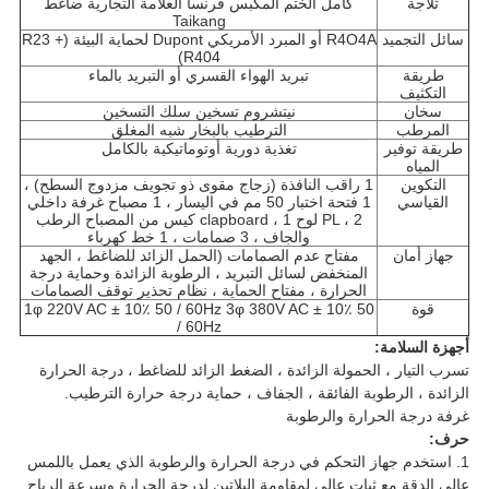
ثلاجة
كامل الختم المكبس فرنسا العلامة التجارية ضاغط
Taikang
سائل التجميد
R4O4A أو المبرد الأمريكي Dupont لحماية البيئة (R23 +
R404)
طريقة
تبريد الهواء القسري أو التبريد بالماء
التكثيف
سخان
نيتشروم تسخين سلك التسخين
المرطب
الترطيب بالبخار شبه المغلق
طريقة توفير
تغذية دورية أوتوماتيكية بالكامل
المياه
التكوين
1 راقب النافذة (زجاج مقوى ذو تجويف مزدوج السطح) ،
القياسي
1 فتحة اختبار 50 مم في اليسار ، 1 مصباح غرفة داخلي
PL ، 2 لوح clapboard ، 1 كيس من المصباح الرطب
والجاف ، 3 صمامات ، 1 خط كهرباء
جهاز أمان
مفتاح عدم الصمامات (الحمل الزائد للضاغط ، الجهد
المنخفض لسائل التبريد ، الرطوبة الزائدة وحماية درجة
الحرارة ، مفتاح الحماية ، نظام تحذير توقف الصمامات
قوة
1φ 220V AC ± 10٪ 50 / 60Hz 3φ 380V AC ± 10٪ 50
/ 60Hz
أجهزة السلامة:
تسرب التيار ، الحمولة الزائدة ، الضغط الزائد للضاغط ، درجة الحرارة
الزائدة ، الرطوبة الفائقة ، الجفاف ، حماية درجة حرارة الترطيب.
غرفة درجة الحرارة والرطوبة
حرف:
1. استخدم جهاز التحكم في درجة الحرارة والرطوبة الذي يعمل باللمس
عالي الدقة مع ثبات عالي لمقاومة البلاتين لدرجة الحرارة وسرعة الرياح