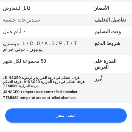
الأسعار:
قابل للتفاوض
مراقبة
تفاصيل التغليف:
تصدير حالة خشبية
الجودة
وقت التسليم:
7 أيام عمل
اتصل
شروط الدفع:
L / C ، D / A ، D / P ، T / T ، ويسترن
يونيون ، موني جرام
بنا
القدرة على
50 مجموعة لكل شهر
العرض:
اطلب
أبرز:
غرف التحكم في درجة الحرارة والرطوبة KINSGEO ،
اقتباس
غرفة التحكم في درجة الحرارة KINSGEO ، غرفة التحكم
بدرجة الحرارة TEMI880
,
,
KINSGEO temperature controlled chamber
TEMI880 temperature controlled chamber
خريطة
الموقع
افضل سعر
PRIVACY