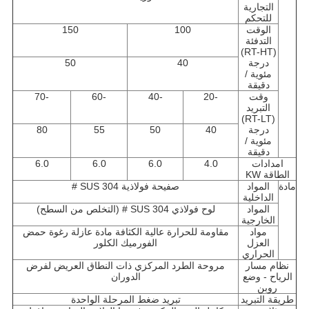
التجارية
للتحكم
الوقت
100
150
التدفئة
(RT-HT)
درجة
40
50
مئوية /
دقيقة
وقت
-20
-40
-60
-70
التبريد
(RT-LT)
درجة
40
50
55
80
مئوية /
دقيقة
امدادات
4.0
6.0
6.0
6.0
الطاقة KW
مادة
المواد
صفيحة فولاذية SUS 304 #
الداخلية
المواد
لوح فولاذي SUS 304 # (التخلص من السطح)
الخارجية
مواد
مقاومة للحرارة عالية الكثافة مادة عازلة رغوة حمض
العزل
الفورميك الكلور
الحراري
نظام مسار
مروحة الطرد المركزي ذات النطاق العريض لفرض
الرياح - وضع
الدوران
روبن
طريقة التبريد
تبريد ضغط المرحلة الواحدة