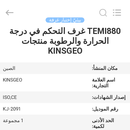
GUANGDONG
KEJIAN
INSTRUMENT
CO.,LTD.
All
بيئيّ إختبار غرفة
Rights
Reserved.
TEMI880 غرف التحكم في درجة
الصفحة
الحرارة والرطوبة منتجات
الرئيسية
KINSGEO
منتجات
مكان المنشأ:
الصين
معلومات
اسم العلامة
KINSGEO
عنا
التجارية:
إصدار الشهادات:
ISO,CE
جولة
رقم الموديل:
KJ-2091
في
الحد الأدنى
1 مجموعة
المعمل
لكمية: