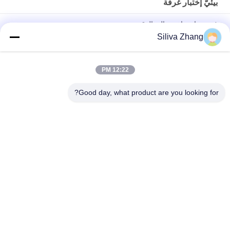
بيئيّ إختبار غرفة
فرن هواء ساخن عالي الدقة
Siliva Zhang
فرن دقة مختبر 200 درجة مع نظام تسخين PID + SSR ، SUS 304 من
الفولاذ المقاوم للصدأ ، ودقة ± 0.3 °C
12:22 PM
غرفة اختبار بيئية صناعية بدرجة حرارة 200-500 درجة مئوية مع تحكم
دقيق بالحاسوب الصغير PID وحجم مخصص
Good day, what product are you looking for?
فئات شعبية
جميع
قشر التصاق معدات 
العالمي آلات اختبار
الاختبار
درجة حرارة رطوبة 
آلة طلاء مختبر
إختبار غرفة
بيئيّ إختبار غرفة
مجموعة يختبر تجهيز