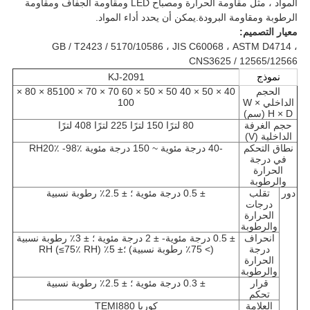
المواد ، مثل مقاومة الحرارة ومصباح LED ومقاومة الجفاف ومقاومة
الرطوبة ومقاومة البرودة.يمكن أن يحدد أداء المواد.
معيار التصميم:
GB / T2423 / 5170/10586 ، JIS C60068 ، ASTM D4714 ،
CNS3625 / 12565/12566
نموذج
KJ-2091
الحجم
40 × 50 × 40 50 × 50 × 60 70 × 70 × 85100 × 80 ×
الداخلي W ×
100
H × D (سم)
حجم الغرفة
80 لترًا 150 لترًا 225 لترًا 408 لترًا
الداخلية (V)
نطاق التحكم
-40 درجة مئوية ~ 150 درجة مئوية RH20٪ -98٪
في درجة
الحرارة
والرطوبة
دور
تقلب
± 0.5 درجة مئوية ؛ ± 2.5٪ رطوبة نسبية
درجات
الحرارة
والرطوبة
انحراف
± 0.5 درجة مئوية- ± 2 درجة مئوية ؛ ± 3٪ رطوبة نسبية
درجة
(> 75٪ رطوبة نسبية) ؛± 5٪ RH (≤75٪ RH)
الحرارة
والرطوبة
قرار
± 0.3 درجة مئوية ؛ ± 2.5٪ رطوبة نسبية
تحكم
العلامة
كوريا TEMI880