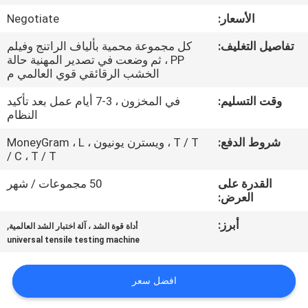
الأسعار:
Negotiate
مراقبة
تفاصيل التغليف:
كل مجموعة محمية بألياف الراتنج وفيلم
الجودة
PP ، ثم وضعت في تصدير المهنية حالة
الخشب الرقائقي قوي العالمي م
اتصل
وقت التسليم:
في المخزون ، 3-7 أيام عمل بعد تأكيد
النظام
بنا
شروط الدفع:
T / T ، ويسترن يونيون ، MoneyGram ، L
/ C ، T / T
اطلب
القدرة على
50 مجموعات / شهر
اقتباس
العرض:
أبرز:
,
أداة قوة الشد ، آلة اختبار الشد العالمية
خريطة
universal tensile testing machine
الموقع
افضل سعر
PRIVACY