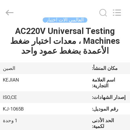
GUANGDONG
KEJIAN
INSTRUMENT
CO.,LTD.
All
العالمي آلات اختبار
Rights
Reserved.
AC220V Universal Testing
الصفحة
Machines ، معدات اختبار ضغط
الرئيسية
الأعمدة بضغط عمود واحد
منتجات
مكان المنشأ:
الصين
معلومات
اسم العلامة
KEJIAN
عنا
التجارية:
إصدار الشهادات:
ISO,CE
جولة
رقم الموديل:
KJ-1065B
في
الحد الأدنى
1 وحدة
المعمل
لكمية: