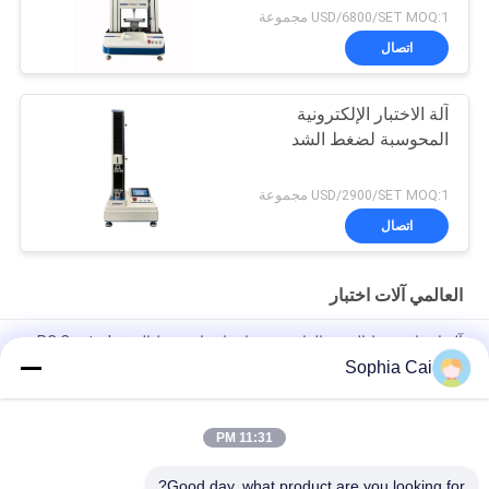
USD/6800/SET MOQ:1 مجموعة
اتصال
آلة الاختبار الإلكترونية
المحوسبة لضغط الشد
USD/2900/SET MOQ:1 مجموعة
اتصال
العالمي آلات اختبار
آلة اختبار ضغط العمود الواحد ، معدات اختبار ضغط الورق PC Control
Sophia Cai
آلات اختبار عالمية مزدوجة عمود التيار المتردد للبلاستيك / المطاط /
النسيج مع ضمان سنة 1
11:31 PM
1 ~ 500mm / min سرعة ارتفاع منخفض درجة حرارة عالميّ يختبر آلة
/ كرتون ضغط مخبار
Good day, what product are you looking for?