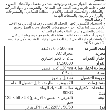
تم تصميم هذا الجهاز لسرعة وموثوقية الشد ، والضغط ، والانحناء ، القص ،
قشر ، حلقة دائرية وتعب التعب على المعادن ، والشريط ، والمواد المركبة
، والسبائك ، والبلاستيك الصلب والأفلام ، المطاط الصناعي ، والمنسوجات
، والورق ، والكرتون والمنتجات النهائية.
1. وصف المنتج
ج. استخدام الكمبيوتر كجهاز التحكم الرئيسي بالإضافة إلى برنامج الاختبار
الخاص بشركتنا يمكنه إجراء جميع معايير الاختبار وحالة العمل وجمع
البيانات والتحليل وعرض النتائج وإخراج الطباعة.
B. وجود أداء ثابت ، دقة عالية ، وظيفة البرنامج قوية وسهولة التشغيل.
C. باستخدام خلية الحمل عالية الدقة في الولايات المتحدة الأمريكية. دقة
الآلة هي ± 0.5٪.
مدى السرعة
0.5-500mm / دقيقة
محرك
محرك AC
اختيار القدرات
1. 2. 5 كجم اختياري
القرار
1/150000
مساحة اختبار فعالة
120mm كحد أقصى
صحة
± 0.5٪
طريقة التشغيل
تشغيل ويندوز
مستلزمات
الكمبيوتر ، الطابعة ، دليل تشغيل النظام
الملحقات الاختيارية
نقالة ، المشبك الهواء
وزن
80KG
البعد
(العرض × العمق × الارتفاع) 58 × 58 × 125
سم
قوة
1PH ، AC220V ، 50/60 هرتز