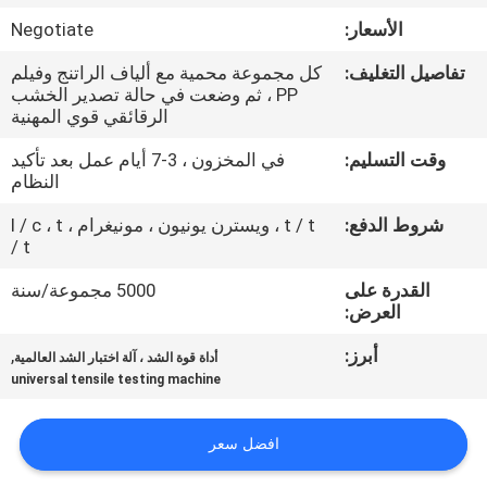
الأسعار:
Negotiate
مراقبة
تفاصيل التغليف:
كل مجموعة محمية مع ألياف الراتنج وفيلم
الجودة
PP ، ثم وضعت في حالة تصدير الخشب
الرقائقي قوي المهنية
اتصل
وقت التسليم:
في المخزون ، 3-7 أيام عمل بعد تأكيد
النظام
بنا
شروط الدفع:
t / t ، ويسترن يونيون ، مونيغرام ، l / c ، t
/ t
اطلب
القدرة على
5000 مجموعة/سنة
اقتباس
العرض:
أبرز:
,
أداة قوة الشد ، آلة اختبار الشد العالمية
خريطة
universal tensile testing machine
الموقع
افضل سعر
PRIVACY