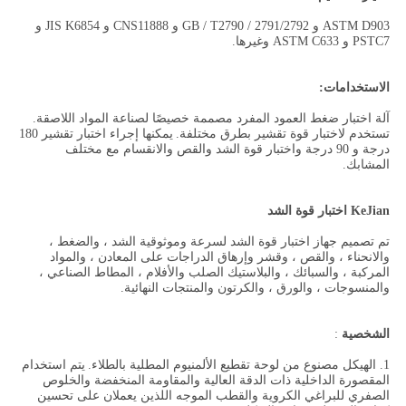
ASTM D903 و GB / T2790 / 2791/2792 و CNS11888 و JIS K6854 و
PSTC7 و ASTM C633 وغيرها.
الاستخدامات:
آلة اختبار ضغط العمود المفرد مصممة خصيصًا لصناعة المواد اللاصقة.
تستخدم لاختبار قوة تقشير بطرق مختلفة.
يمكنها إجراء اختبار تقشير 180
درجة و 90 درجة واختبار قوة الشد والقص والانقسام مع مختلف
المشابك.
KeJian اختبار قوة الشد
تم تصميم جهاز اختبار قوة الشد لسرعة وموثوقية الشد ، والضغط ،
والانحناء ، والقص ، وقشر وإرهاق الدراجات على المعادن ، والمواد
المركبة ، والسبائك ، والبلاستيك الصلب والأفلام ، المطاط الصناعي ،
والمنسوجات ، والورق ، والكرتون والمنتجات النهائية.
الشخصية
:
1. الهيكل مصنوع من لوحة تقطيع الألمنيوم المطلية بالطلاء.
يتم استخدام
المقصورة الداخلية ذات الدقة العالية والمقاومة المنخفضة والخلوص
الصفري للبراغي الكروية والقطب الموجه اللذين يعملان على تحسين