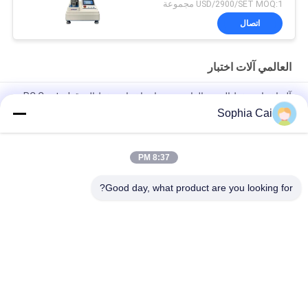
USD/2900/SET MOQ:1 مجموعة
اتصال
العالمي آلات اختبار
آلة اختبار ضغط العمود الواحد ، معدات اختبار ضغط الورق PC Control
Sophia Cai
آلات اختبار عالمية مزدوجة عمود التيار المتردد للبلاستيك / المطاط /
النسيج مع ضمان سنة 1
8:37 PM
1 ~ 500mm / min سرعة ارتفاع منخفض درجة حرارة عالميّ يختبر آلة
/ كرتون ضغط مخبار
Good day, what product are you looking for?
فئات شعبية
جميع
قشر التصاق معدات 
العالمي آلات اختبار
الاختبار
درجة حرارة رطوبة 
آلة طلاء مختبر