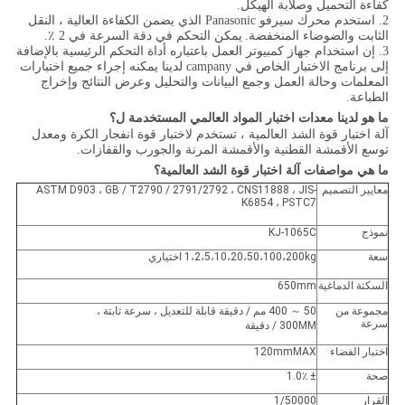
كفاءة التحميل وصلابة الهيكل.
2. استخدم محرك سيرفو Panasonic الذي يضمن الكفاءة العالية ، النقل
الثابت والضوضاء المنخفضة.
يمكن التحكم في دقة السرعة في 2 ٪.
3. إن استخدام جهاز كمبيوتر العمل باعتباره أداة التحكم الرئيسية بالإضافة
إلى برنامج الاختبار الخاص في campany لدينا يمكنه إجراء جميع اختبارات
المعلمات وحالة العمل وجمع البيانات والتحليل وعرض النتائج وإخراج
الطباعة.
ما هو لدينا معدات اختبار المواد العالمي المستخدمة ل؟
آلة اختبار قوة الشد العالمية ، تستخدم لاختبار قوة انفجار الكرة ومعدل
توسع الأقمشة القطنية والأقمشة المرنة والجورب والقفازات.
ما هي مواصفات آلة اختبار قوة الشد العالمية؟
معايير التصميم
ASTM D903 ، GB / T2790 / 2791/2792 ، CNS11888 ، JIS-
K6854 ، PSTC7
نموذج
KJ-1065C
سعة
1،2،5،10،20،50،100،200kg اختياري
السكتة الدماغية
650mm
مجموعة من
50 ～ 400 مم / دقيقة قابلة للتعديل ، سرعة ثابتة ،
سرعة
300MM / دقيقة
اختبار الفضاء
120mmMAX
صحة
± 1.0٪
القرار
1/50000