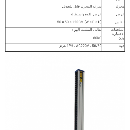
محرك
سرعة المحرك قابل للتعديل
عرض
عرض القوة واستطالة
القاس
(W × D × H) 50 × 50 × 120CM
الملحقات
نقالة ، المشبك الهواء
الاختيارية
وزن
60KG
قوة
1PH ، AC220V ، 50/60 هرتز