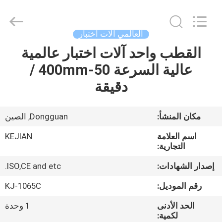
GUANGDONG
KEJIAN
INSTRUMENT
CO.,LTD.
All
العالمي آلات اختبار
Rights
Reserved.
القطب واحد آلات اختبار عالمية
الصفحة
عالية السرعة 50-400mm /
الرئيسية
دقيقة
منتجات
مكان المنشأ:
Dongguan, الصين
معلومات
اسم العلامة
KEJIAN
عنا
التجارية:
إصدار الشهادات:
ISO,CE and etc.
جولة
رقم الموديل:
KJ-1065C
في
الحد الأدنى
1 وحدة
المعمل
لكمية: