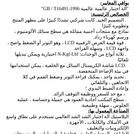
يوافي المعايير:
"آلة اختبار عالمية عالمية GB / T16491-1996"
الخصائص الرئيسية:
1. التصميم الجيد.
كانت شركتي تشددًا كبيرًا على مظهر المنتج
وتطويره كثيرًا
نماذج مع منتجات أجنبية مماثلة هي سطح سبائك الألومنيوم ،
ورسم كهرباء رذاذ.
2. قوة قيمة العرض الرقمية LCD ، وهو التوتر أو الضغط واضح ،
واجهة LCD ، وسهلة القراءة.
3. ثلاثة أنواع من الوحدات: N-Kgf-Lbf اختيارية ويمكن تبديلها
تلقائيًا.
4.LCD شاشة الكريستال السائل مع الخلفية ، يمكن استخدامها
في بيئة الإضاءة المنخفضة.
5. تحديد واحد ، يمكنك قراءة التوتر وضغط القمم في كلا
الاتجاهين ، والتلقائي
وإعادة الضبط اليدوي ؛
6 ، مع حد للسفر ووظيفة التوقف الزائد.
7. سطح المكتب أحادية العمود هي جميلة وحساسة ، عملية
الجلوس ، سهلة وطبيعية.
الصناعة المعمول بها:
البلاستيك آلة اختبار الشد الشد العالمي تستخدم على نطاق واسع
في الأسلاك والكابلات ، الأجهزة ،
الإلكترونيات والتغليف
الطباعة ، المعدات الطبية ، قطع غيار السيارات ، المنسوجات