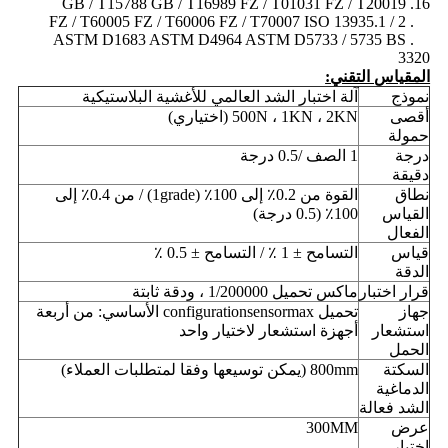
16. GB / T15788 GB / T16989 FZ / T01031 FZ / T20019
17. FZ / T60005 FZ / T60006 FZ / T70007 ISO 13935.1 / 2
18. ASTM D1683 ASTM D4964 ASTM D5733 / 5735 BS
3320
المقياس التقني:
نموذج
آلة اختبار الشد العالمي للأغشية البلاستيكية
أقصى
500N ، 1KN ، 2KN (اختياري)
حمولة
درجة
1 الصف /0.5 درجة
دقيقة
نطاق
القوة من 0.2٪ إلى 100٪ (1grade) / من 0.4٪ إلى
القياس
100٪ (0.5 درجة)
الفعال
قياس
التسامح ± 1 ٪ / التسامح ± 0.5 ٪
الدقة
قرار اختبار
ماكس تحميل 1/200000 ، ودقة ثابتة
جهاز
تحميل configurationsensormax الأساسي: من أربعة
استشعار
أجهزة استشعار لاختيار واحد
الحمل
السكتة
800mm (يمكن توسيعها وفقا لمتطلبات العملاء)
الدماغية
الشد فعالة
عرض
300MM
اختبار