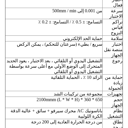
فعال
سرعة
من 0.001 إلى 500mm / min
الاختبار
تراكم
التسامح: ± 0.5 ٪ / التسامح: ± 0.2 ٪
قياس
النزوح
سلامة
حماية الحد الإلكتروني
اختبار
سريع / بطيء (سرعتان للتحكم) ، يمكن الركض
منصة نقل
الجهاز
رجوع
التشغيل اليدوي أو التلقائي ، بعد الاختبار ، يعود الحديد
المتحرك إلى الوضع الأولي مع أعلى سرعة بواسطة
التشغيل اليدوي أو التلقائي
حماية من
الزائد 10 ٪ ، الحماية التلقائية
زيادة
الحمولة
تجهيزات
مجموعة من تركيبات الشد
حجم
650 * 360 * 2100mmm (L * W * H)
الجهاز
نظام
باناسونيك AC محرك سيرفو + سائق + عالية الدقة
التشغيل
الكرة اللولبية
نطاق
من درجة الحرارة العادية إلى 200 درجة
درجة