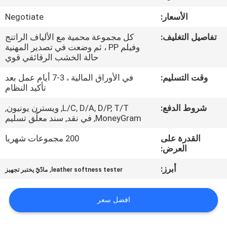
الأسعار:
Negotiate
مراقبة
تفاصيل التغليف:
كل مجموعة محمية مع الألياف الراتنج
الجودة
وفيلم PP ، ثم وضعت في تصدير المهنية
حالة الخشب الرقائقي قوي
اتصل
وقت التسليم:
في الأوراق المالية ، 3-7 أيام عمل بعد
تأكيد النظام
بنا
شروط الدفع:
L/C, D/A, D/P, T/T, ويسترن يونيون,
MoneyGram, في نقد, سند معلّق تسليم
اطلب
اقتباس
القدرة على
200 مجموعات شهريا
العرض:
أبرز:
,
خريطة
leather softness tester
مادّيّ يختبر تجهيز
الموقع
افضل سعر
PRIVACY