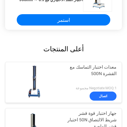
/ min Speed
استمر
أعلى المنتجات
معدات اختبار التماسك مع
القشرة 500N
Negotiate MOQ:1 مجموعة
اتصال
جهاز اختبار قوة قشر
شريط الالتصاق 50N اختبار
قشر الملصق