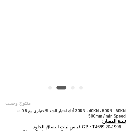
POLICY
منتوج وصف
30KN ، 40KN ، 50KN ، 60KN أداة اختبار الشد الاختياري مع 0.5 ～
500mm / min Speed
تلبية المعيار:
1. GB / T4689.20-1996 قياس ثبات التصاق الجلود