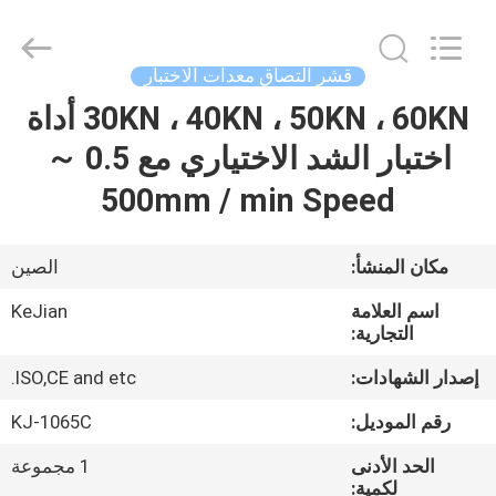
GUANGDONG
KEJIAN
INSTRUMENT
CO.,LTD.
All
قشر التصاق معدات الاختبار
Rights
Reserved.
30KN ، 40KN ، 50KN ، 60KN أداة
الصفحة
الرئيسية
اختبار الشد الاختياري مع 0.5 ～
500mm / min Speed
منتجات
مكان المنشأ:
الصين
معلومات
اسم العلامة
KeJian
عنا
التجارية:
إصدار الشهادات:
ISO,CE and etc.
جولة
رقم الموديل:
KJ-1065C
في
الحد الأدنى
1 مجموعة
المعمل
لكمية: