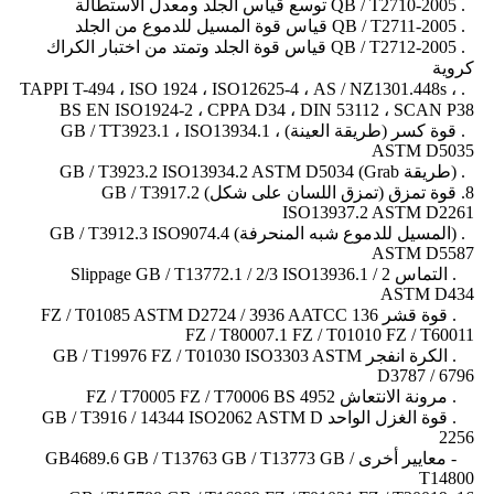
2. QB / T2710-2005 توسع قياس الجلد ومعدل الاستطالة
3. QB / T2711-2005 قياس قوة المسيل للدموع من الجلد
4. QB / T2712-2005 قياس قوة الجلد وتمتد من اختبار الكراك
كروية
5. TAPPI T-494 ، ISO 1924 ، ISO12625-4 ، AS / NZ1301.448s ،
BS EN ISO1924-2 ، CPPA D34 ، DIN 53112 ، SCAN P38
6. قوة كسر (طريقة العينة) GB / TT3923.1 ، ISO13934.1 ،
ASTM D5035
7. (طريقة Grab) GB / T3923.2 ISO13934.2 ASTM D5034
8. قوة تمزق (تمزق اللسان على شكل) GB / T3917.2
ISO13937.2 ASTM D2261
9. (المسيل للدموع شبه المنحرفة) GB / T3912.3 ISO9074.4
ASTM D5587
10. التماس Slippage GB / T13772.1 / 2/3 ISO13936.1 / 2
ASTM D434
11. قوة قشر FZ / T01085 ASTM D2724 / 3936 AATCC 136
FZ / T80007.1 FZ / T01010 FZ / T60011
12. الكرة انفجر GB / T19976 FZ / T01030 ISO3303 ASTM
D3787 / 6796
13. مرونة الانتعاش FZ / T70005 FZ / T70006 BS 4952
14. قوة الغزل الواحد GB / T3916 / 14344 ISO2062 ASTM D
2256
15- معايير أخرى GB4689.6 GB / T13763 GB / T13773 GB /
T14800