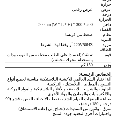
حرارة
عرض
عرض رقمي
درجة
الحرارة
داخل
200 * 300 * 500mm (W * L * H)
الفضاء
نظام
ضغط من فرنسا
التبريد
مزود
220V50HZ أو وفقا لهذا الشرط
الطاقة
قوة
0.4kw (اعتمادا على الطلب مختلفة من القوة ، وذلك
باستخدام محرك مختلف)
وزن
150 كغ
الخصائص الرئيسية:
آلة اختبار الشد العالمي للأغشية البلاستيكية مناسبة لجميع أنواع
النسيج ، المطاط ، البلاستيك ، التركيبية
الجلود ، والشريط ، لاصقة ، والأفلام البلاستيكية والمواد المركبة
والالكترونيات والمعادن والمواد الأخرى
صناعة المنتجات للقيام الشد ، ضغط ، الانحناء ، القص ، قشر (90
درجة و 180 درجة) ،
تمزق ، واثنين من التمديدات (تحتاج إلى إعادة الاستنشاق)
واختبارات أخرى لتحديد جودة المنتج.