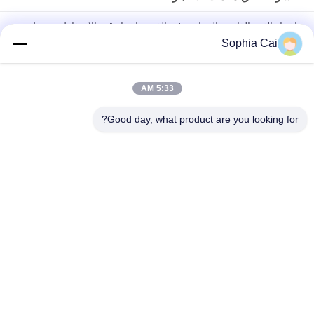
اختبار القوة القابضة الصناعية في الفرن، اختبار قوة الاحتفاظ بشريط
حساس للضغط
Sophia Cai
آلة اختبار ثلاثة نقاط للإنحناء القياسية ASTM D790 للكشف عن قوة
الانحناء في البلاستيك
5:33 AM
AC Motor 850mm UTM 2020 آلات الاختبار العالمية
Good day, what product are you looking for?
فئات شعبية
جميع
قشر التصاق معدات 
العالمي آلات اختبار
الاختبار
درجة حرارة رطوبة 
آلة طلاء مختبر
إختبار غرفة
بيئيّ إختبار غرفة
مجموعة يختبر تجهيز