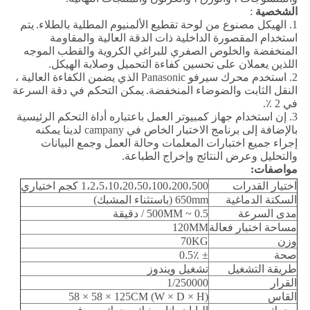
الشخصية
:
1. الهيكل مصنوع من لوحة تقطيع الألمنيوم المطلية بالطلاء.
يتم
استخدام المقصورة الداخلية ذات الدقة العالية والمقاومة
المنخفضة والخلوص الصفري للبراغي الكروية والقطب الموجه
اللذين يعملان على تحسين كفاءة التحميل وصلابة الهيكل.
2. استخدم محرك سيرفو Panasonic الذي يضمن الكفاءة العالية ،
النقل الثابت والضوضاء المنخفضة.
يمكن التحكم في دقة السرعة
في 2 ٪.
3. إن استخدام جهاز كمبيوتر العمل باعتباره أداة التحكم الرئيسية
بالإضافة إلى برنامج الاختبار الخاص في campany لدينا يمكنه
إجراء جميع اختبارات المعلمات وحالة العمل وجمع البيانات
والتحليل وعرض النتائج وإخراج الطباعة.
مواصفات:
اختيار القدرات
1،2،5،10،20،50،100،200،500 كجم اختياري
السكتة الدماغية
650mm (باستثناء المشبك)
مدى السرعة
0.5 ~ 500MM / دقيقة
مساحة اختبار فعالة
120MM
وزن
70KG
صحة
± 0.5٪
طريقة التشغيل
تشغيل ويندوز
القرار
1/250000
القاس
(W × D × H) 58 × 58 × 125CM