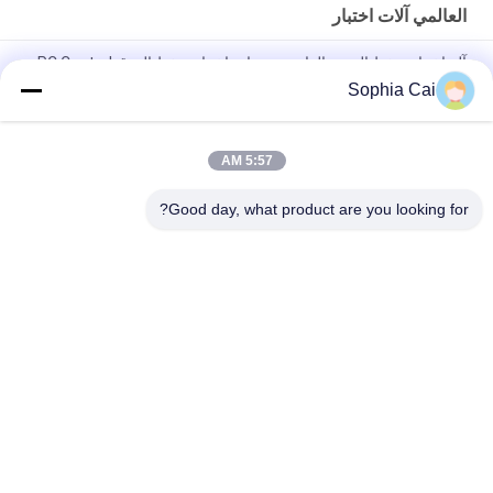
العالمي آلات اختبار
آلة اختبار ضغط العمود الواحد ، معدات اختبار ضغط الورق PC Control
Sophia Cai
آلات اختبار عالمية مزدوجة عمود التيار المتردد للبلاستيك / المطاط /
النسيج مع ضمان سنة 1
5:57 AM
1 ~ 500mm / min سرعة ارتفاع منخفض درجة حرارة عالميّ يختبر آلة
/ كرتون ضغط مخبار
Good day, what product are you looking for?
فئات شعبية
جميع
قشر التصاق معدات 
العالمي آلات اختبار
الاختبار
درجة حرارة رطوبة 
آلة طلاء مختبر
إختبار غرفة
بيئيّ إختبار غرفة
مجموعة يختبر تجهيز