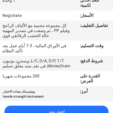
الحد الأدنى
1 وحدة
لكمية:
مراقبة
الأسعار:
Negotiate
الجودة
تفاصيل التغليف:
كل مجموعة محمية مع الألياف الراتنج
وفيلم PP ، ثم وضعت في تصدير المهنية
اتصل
حالة الخشب الرقائقي قوي
بنا
وقت التسليم:
في الأوراق المالية ، 3-7 أيام عمل بعد
تأكيد النظام
اطلب
شروط الدفع:
L/C, D/A, D/P, T/T, ويسترن يونيون,
MoneyGram, في نقد, سند معلّق تسليم
اقتباس
القدرة على
200 مجموعات شهريا
العرض:
خريطة
أبرز:
,
يونيفرسال معدات الاختبار
الموقع
tensile strength instrument
PRIVACY
افضل سعر