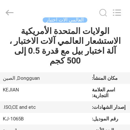
GUANGDONG
KEJIAN
INSTRUMENT
CO.,LTD.
All
العالمي آلات اختبار
Rights
Reserved.
الولايات المتحدة الأمريكية
الصفحة
الاستشعار العالمي آلات الاختبار ،
الرئيسية
آلة اختبار بيل مع قدرة 0.5 إلى
منتجات
500 كجم
معلومات
مكان المنشأ:
Dongguan, الصين
عنا
اسم العلامة
KEJIAN
التجارية:
جولة
إصدار الشهادات:
ISO,CE and etc.
في
رقم الموديل:
KJ-1065B
المعمل