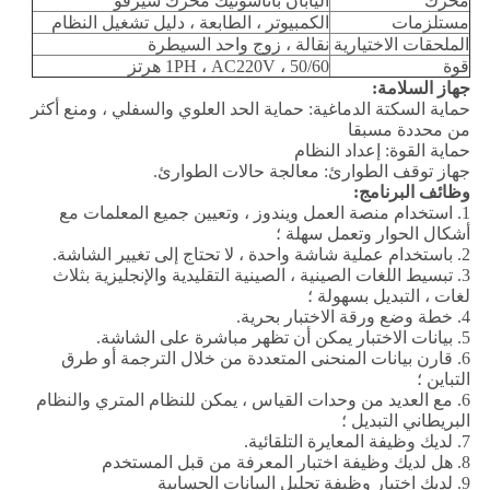
محرك
اليابان باناسونيك محرك سيرفو
مستلزمات
الكمبيوتر ، الطابعة ، دليل تشغيل النظام
الملحقات الاختيارية
نقالة ، زوج واحد السيطرة
قوة
1PH ، AC220V ، 50/60 هرتز
جهاز السلامة:
حماية السكتة الدماغية: حماية الحد العلوي والسفلي ، ومنع أكثر
من محددة مسبقا
حماية القوة: إعداد النظام
جهاز توقف الطوارئ: معالجة حالات الطوارئ.
وظائف البرنامج:
1. استخدام منصة العمل ويندوز ، وتعيين جميع المعلمات مع
أشكال الحوار وتعمل سهلة ؛
2. باستخدام عملية شاشة واحدة ، لا تحتاج إلى تغيير الشاشة.
3. تبسيط اللغات الصينية ، الصينية التقليدية والإنجليزية بثلاث
لغات ، التبديل بسهولة ؛
4. خطة وضع ورقة الاختبار بحرية.
5. بيانات الاختبار يمكن أن تظهر مباشرة على الشاشة.
6. قارن بيانات المنحنى المتعددة من خلال الترجمة أو طرق
التباين ؛
6. مع العديد من وحدات القياس ، يمكن للنظام المتري والنظام
البريطاني التبديل ؛
7. لديك وظيفة المعايرة التلقائية.
8. هل لديك وظيفة اختبار المعرفة من قبل المستخدم
9. لديك اختبار وظيفة تحليل البيانات الحسابية