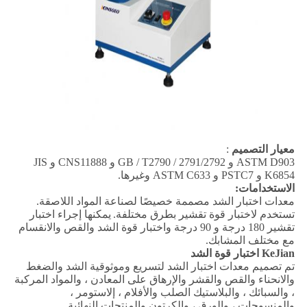
معيار التصميم
:
ASTM D903 و GB / T2790 / 2791/2792 و CNS11888 و JIS
K6854 و PSTC7 و ASTM C633 وغيرها.
الاستخدامات:
معدات اختبار الشد مصممة خصيصًا لصناعة المواد اللاصقة.
تستخدم لاختبار قوة تقشير بطرق مختلفة.
يمكنها إجراء اختبار
تقشير 180 درجة و 90 درجة واختبار قوة الشد والقص والانقسام
مع مختلف المشابك.
KeJian اختبار قوة الشد
تم تصميم معدات اختبار الشد لتسريع وموثوقية الشد والضغط
والانحناء والقص والقشر والإرهاق على المعادن ، والمواد المركبة
، والسبائك ، والبلاستيك الصلب والأفلام ، إلاستومر ،
والمنسوجات ، والورق ، والكرتون والمنتجات النهائية.