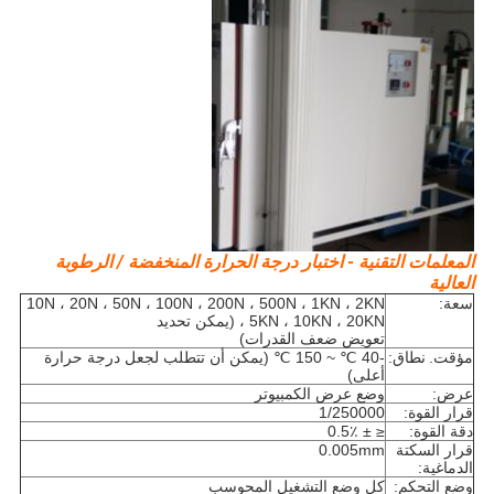
المعلمات التقنية - اختبار درجة الحرارة المنخفضة / الرطوبة
العالية
سعة:
10N ، 20N ، 50N ، 100N ، 200N ، 500N ، 1KN ، 2KN
، 5KN ، 10KN ، 20KN (يمكن تحديد
تعويض ضعف القدرات)
مؤقت.
نطاق:
-40 ℃ ~ 150 ℃ (يمكن أن تتطلب لجعل درجة حرارة
أعلى)
عرض:
وضع عرض الكمبيوتر
قرار القوة:
1/250000
دقة القوة:
≤ ± 0.5٪
قرار السكتة
0.005mm
الدماغية:
وضع التحكم:
كل وضع التشغيل المحوسب