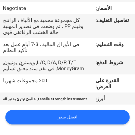
الأسعار:
Negotiate
مراقبة
تفاصيل التغليف:
كل مجموعة محمية مع الألياف الراتنج
الجودة
وفيلم PP ، ثم وضعت في تصدير المهنية
حالة الخشب الرقائقي قوي
اتصل
وقت التسليم:
في الأوراق المالية ، 3-7 أيام عمل بعد
تأكيد النظام
بنا
شروط الدفع:
L/C, D/A, D/P, T/T, ويسترن يونيون,
MoneyGram, في نقد, سند معلّق تسليم
اطلب
القدرة على
200 مجموعات شهريا
اقتباس
العرض:
أبرز:
,
tensile strength instrument
عالميّ توتريّ يختبر آلة
خريطة
الموقع
افضل سعر
PRIVACY