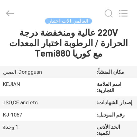
GUANGDONG
KEJIAN
INSTRUMENT
CO.,LTD.
All
العالمي آلات اختبار
Rights
Reserved.
220V عالية ومنخفضة درجة
الصفحة
الحرارة / الرطوبة اختبار المعدات
الرئيسية
مع كوريا Temi880
منتجات
مكان المنشأ:
Dongguan, الصين
معلومات
اسم العلامة
KEJIAN
عنا
التجارية:
إصدار الشهادات:
ISO,CE and etc.
جولة
رقم الموديل:
KJ-1067
في
الحد الأدنى
1 وحدة
المعمل
لكمية: