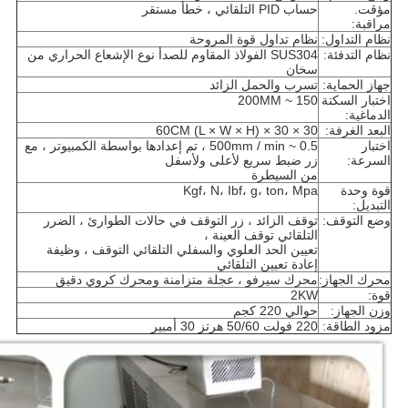
مؤقت.
حساب PID التلقائي ، خطأ مستقر
مراقبة:
نظام التداول:
نظام تداول قوة المروحة
نظام التدفئة:
SUS304 الفولاذ المقاوم للصدأ نوع الإشعاع الحراري من
سخان
جهاز الحماية:
تسرب والحمل الزائد
اختبار السكتة
150 ~ 200MM
الدماغية:
البعد الغرفة:
30 × 30 × 60CM (L × W × H)
اختبار
0.5 ~ 500mm / min ، تم إعدادها بواسطة الكمبيوتر ، مع
السرعة:
زر ضبط سريع لأعلى ولأسفل
من السيطرة
قوة وحدة
Kgf، N، Ibf، g، ton، Mpa
التبديل:
وضع التوقف:
توقف الزائد ، زر التوقف في حالات الطوارئ ، الضرر
التلقائي توقف العينة ،
تعيين الحد العلوي والسفلي التلقائي التوقف ، وظيفة
إعادة تعيين التلقائي
محرك الجهاز:
محرك سيرفو ، عجلة متزامنة ومحرك كروي دقيق
قوة:
2KW
وزن الجهاز:
حوالي 220 كجم
مزود الطاقة:
220 فولت 50/60 هرتز 30 أمبير