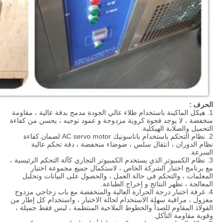
الحرف
:
1. هيكل الماكينة باستخدام طلاء عالي الجودة مدمج بدقة عالية ، مقاومة
منخفضة ، لا يوجد فجوة كروية مزدوجة و عمود توجيه ، يحسن من كفاءة
التحميل والصلابة الهيكلية.
2. نظام التحكم باستخدام باناسونيك AC servo motor لضمان كفاءة
نظام الدوران ، انتقال سلس ، ضوضاء منخفضة ، دقة تحكم عالية
السرعة.
3. نظام الكمبيوتر الذي يستخدم الكمبيوتر التجاري كآلة التحكم الرئيسية ،
مع برنامج اختبار الشركة الخاص ، لاستكمال جميع مجموعة اختبار
المعلمات ، والتحكم في حالة العمل ، والحصول على البيانات وتحليل
المعالجة ، تظهر النتائج و إخراج الطباعة.
4. غرفة اختبار درجة الحرارة العالية والمنخفضة مع باب زجاجي مزدوج
معزول ، مراقبة سهلة الاستخدام لحالة الاختبار ، واستخدام كل إطار من
الفولاذ المقاوم للصدأ والخطوط الملاحية المنتظمة ، ليس فقط جميلة ،
وقوية مقاومة التآكل.