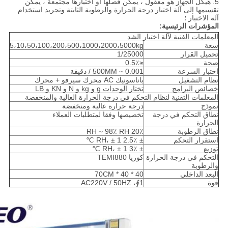
5. هيكل الجهاز هو معقول ، يمكن فصلها أو اختبارها مجتمعة ، يمكن
تقسيمها إلى آلة اختبار درجة الحرارة والرطوبة الثابتة وتجريد استخدام
آلة الاختبار ؛
المؤشرات الرئيسية:
المعلمات الفنية لآلة اختبار الشد
سعة
5،10،50،100،200،500،1000،2000،5000kg
تحميل القرار
1/25000
صحة
≤0.5٪
اختبار السرعة
0.001 ~ 500MM / دقيقة
نظام التشغيل
باناسونيك AC محرك سيرفو + محرك
خصائص البرامج
تختار الوحدات g و kg و N و KN و LB
المعلمات التقنية لنظام التحكم في درجة الحرارة العالية والمنخفضة
نموذج
درجة حرارة عالية ومنخفضة
نطاق التحكم في درجة
تخصيصها وفقا لمتطلبات العملاء
الحرارة
نطاق الرطوبة
20٪ RH ~ 98٪ RH
استقرار التحكم
± 2.5٪ RH، ± 1 ℃
توزيع
± 3٪ RH، ± 1 ℃
التحكم في درجة الحرارة
كوريا TEMI880
والرطوبة
البعد الداخلي
40 * 40 * 70CM
قوة
1∮، AC220V / 50HZ